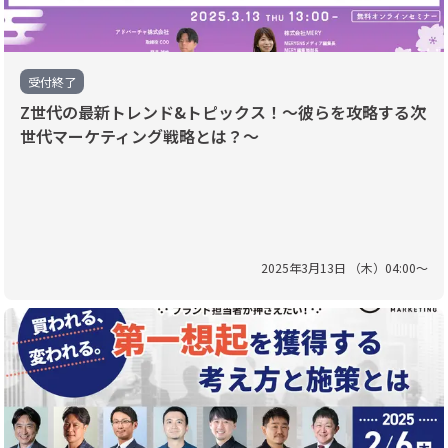
受付終了
Z世代の最新トレンド&トピックス！～彼らを攻略する次
世代マーケティング戦略とは？～
2025
年
3
月
13
日 （
木
）
04
:
00
〜