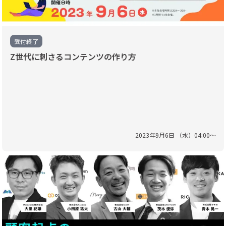
受付終了
Z世代に刺さるコンテンツの作り方
2023
年
9
月
6
日 （
水
）
04
:
00
〜