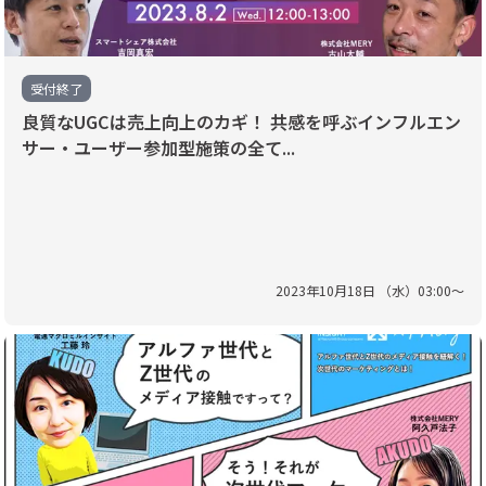
受付終了
良質なUGCは売上向上のカギ！ 共感を呼ぶインフルエン
サー・ユーザー参加型施策の全て...
2023
年
10
月
18
日 （
水
）
03
:
00
〜