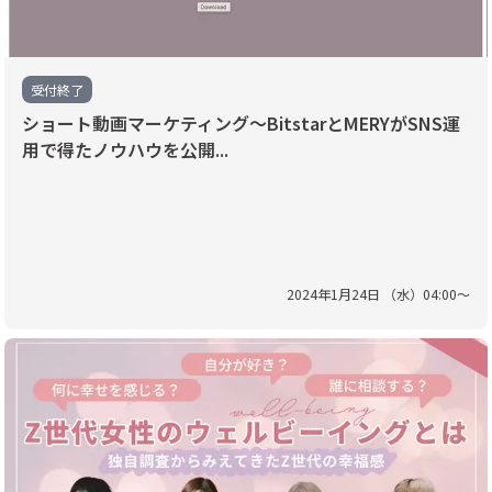
受付終了
ショート動画マーケティング〜BitstarとMERYがSNS運
用で得たノウハウを公開...
2024
年
1
月
24
日 （
水
）
04
:
00
〜