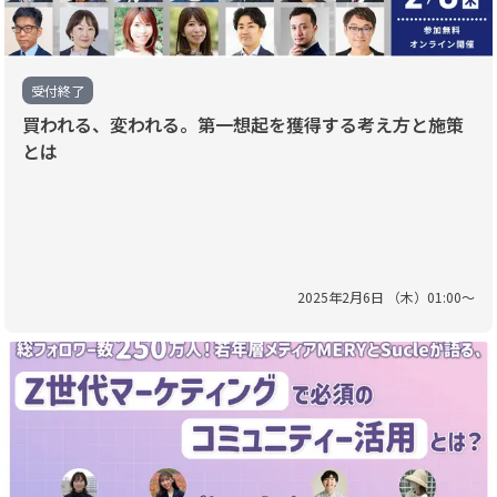
受付終了
買われる、変われる。第一想起を獲得する考え方と施策
とは
2025
年
2
月
6
日 （
木
）
01
:
00
〜