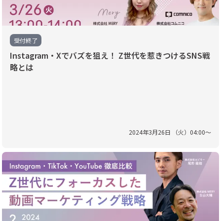
受付終了
Instagram・Xでバズを狙え！ Z世代を惹きつけるSNS戦
略とは
2024
年
3
月
26
日 （
火
）
04
:
00
〜