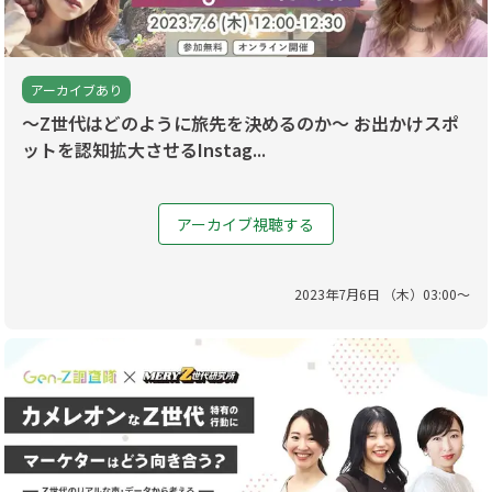
アーカイブあり
〜Z世代はどのように旅先を決めるのか〜 お出かけスポ
ットを認知拡大させるInstag...
アーカイブ視聴する
2023
年
7
月
6
日 （
木
）
03
:
00
〜