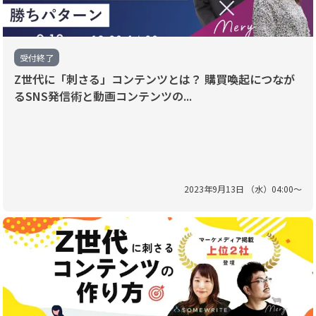
受付終了
Z世代に「刺さる」コンテンツとは？ 購買喚起につなが
るSNS発信術と動画コンテンツの...
2023
年
9
月
13
日 （
水
）
04
:
00
〜