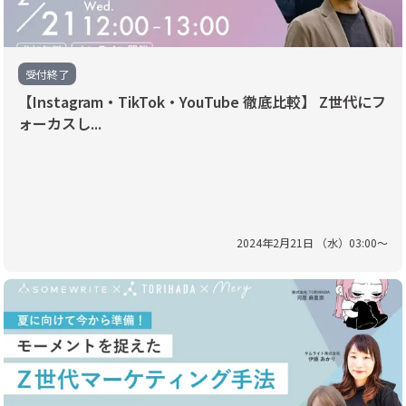
受付終了
【Instagram・TikTok・YouTube 徹底比較】 Z世代にフ
ォーカスし...
2024
年
2
月
21
日 （
水
）
03
:
00
〜