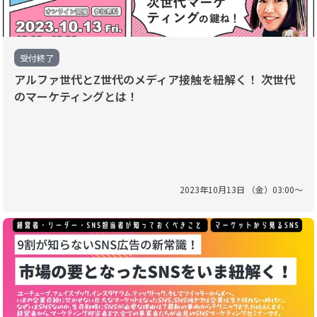
受付終了
アルファ世代とZ世代のメディア接触を紐解く！ 次世代
のマーケティングとは！
2023
年
10
月
13
日 （
金
）
03
:
00
〜