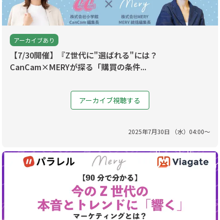
アーカイブあり
【7/30開催】『Z世代に"選ばれる"には？
CanCam×MERYが探る「購買の条件...
アーカイブ視聴する
2025
年
7
月
30
日 （
水
）
04
:
00
〜