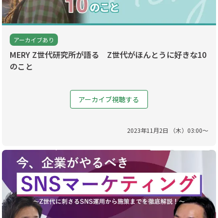
アーカイブあり
MERY Z世代研究所が語る Z世代がほんとうに好きな10
のこと
アーカイブ視聴する
2023
年
11
月
2
日 （
木
）
03
:
00
〜