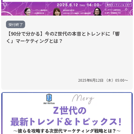
受付終了
【90分で分かる】今のZ世代の本音とトレンドに「響
く」マーケティングとは？
2025
年
6
月
12
日 （
木
）
05
:
00
〜