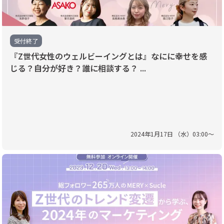
受付終了
『Z世代女性のウェルビーイングとは』なにに幸せを感
じる？自分が好き？誰に相談する？ ...
2024
年
1
月
17
日 （
水
）
03
:
00
〜