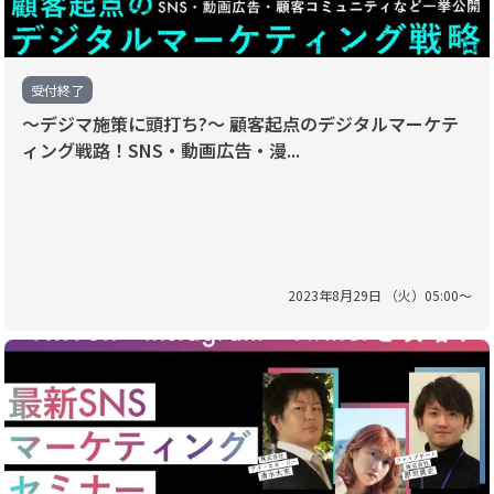
受付終了
〜デジマ施策に頭打ち?〜 顧客起点のデジタルマーケテ
ィング戦路！SNS・動画広告・漫...
2023
年
8
月
29
日 （
火
）
05
:
00
〜