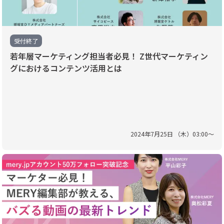
受付終了
若年層マーケティング担当者必見！ Z世代マーケティン
グにおけるコンテンツ活用とは
2024
年
7
月
25
日 （
木
）
03
:
00
〜