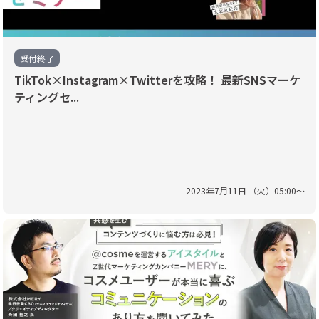
受付終了
TikTok×Instagram×Twitterを攻略！ 最新SNSマーケ
ティングセ...
2023
年
7
月
11
日 （
火
）
05
:
00
〜