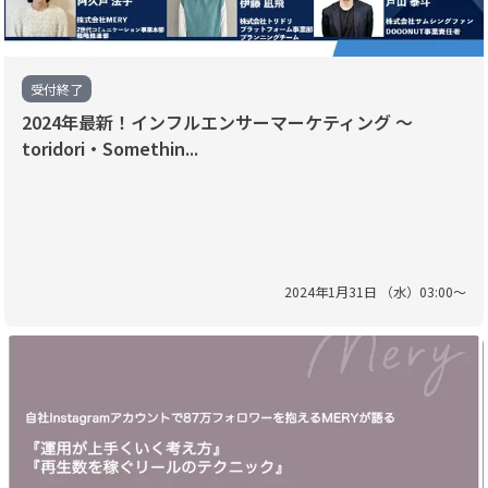
受付終了
2024年最新！インフルエンサーマーケティング 〜
toridori・Somethin...
2024
年
1
月
31
日 （
水
）
03
:
00
〜