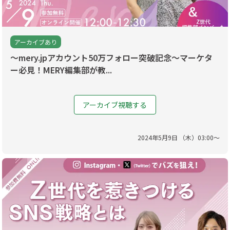
アーカイブあり
～mery.jpアカウント50万フォロー突破記念～マーケタ
ー必見！MERY編集部が教...
アーカイブ視聴する
2024
年
5
月
9
日 （
木
）
03
:
00
〜