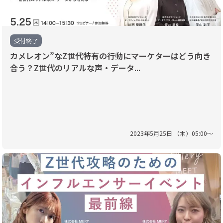
受付終了
カメレオン”なZ世代特有の行動にマーケターはどう向き
合う？Z世代のリアルな声・データ...
2023
年
5
月
25
日 （
木
）
05
:
00
〜