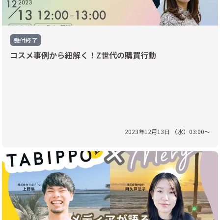
受付終了
コスメ事例から紐解く！Z世代の購買行動
2023
年
12
月
13
日 （
水
）
03
:
00
〜