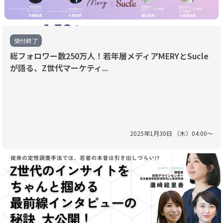
受付終了
総フォロワー数250万人！若年層メディアMERYとSucle
が語る、Z世代マーケティ...
2025
年
1
月
30
日 （
木
）
04
:
00
〜