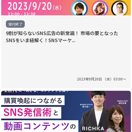
受付終了
9割が知らないSNS広告の新常識！ 市場の要となった
SNSをいま紐解く！SNSマーケ...
2023
年
9
月
20
日 （
水
）
03
:
00
〜