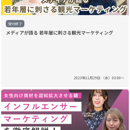
受付終了
メディアが語る 若年層に刺さる観光マーケティング
2023
年
11
月
29
日 （
水
）
03
:
00
〜