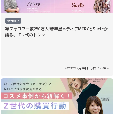
受付終了
総フォロワー数250万人!若年層メディアMERYとSucleが
語る、 Z世代のトレン...
2023
年
12
月
20
日 （
水
）
04
:
00
〜