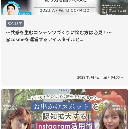
受付終了
〜共感を生むコンテンツづくりに悩む方は必見！〜
@cosmeを運営するアイスタイルと...
2023
年
7
月
7
日 （
金
）
04
:
00
〜