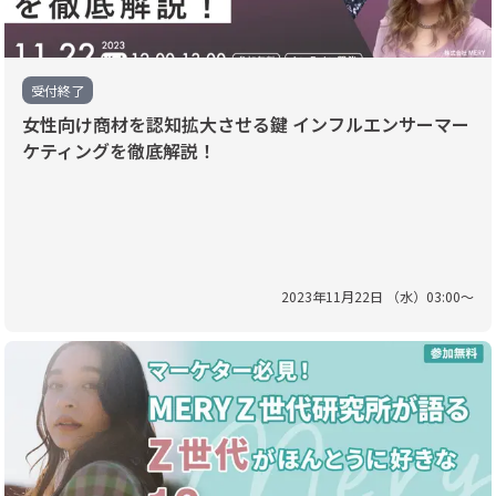
受付終了
女性向け商材を認知拡大させる鍵 インフルエンサーマー
ケティングを徹底解説！
2023
年
11
月
22
日 （
水
）
03
:
00
〜