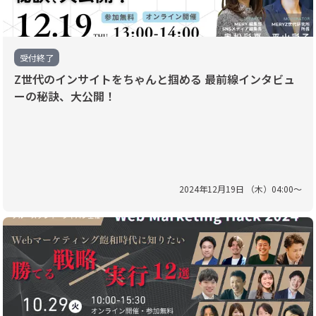
受付終了
Z世代のインサイトをちゃんと掴める 最前線インタビュ
ーの秘訣、大公開！
2024
年
12
月
19
日 （
木
）
04
:
00
〜