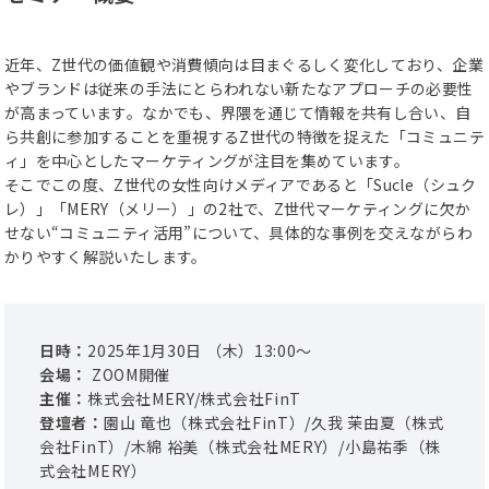
近年、Z世代の価値観や消費傾向は目まぐるしく変化しており、企業
やブランドは従来の手法にとらわれない新たなアプローチの必要性
が高まっています。なかでも、界隈を通じて情報を共有し合い、自
ら共創に参加することを重視するZ世代の特徴を捉えた「コミュニテ
ィ」を中心としたマーケティングが注目を集めています。

そこでこの度、Z世代の女性向けメディアであると「Sucle（シュク
レ）」「MERY（メリー）」の2社で、Z世代マーケティングに欠か
せない“コミュニティ活用”について、具体的な事例を交えながらわ
かりやすく解説いたします。
日時：
2025
年
1
月
30
日 （
木
）
13
:
00
〜
会場：
ZOOM開催
主催：
株式会社MERY
/
株式会社FinT
登壇者：
園山
竜也
（
株式会社FinT
）/
久我
茉由夏
（
株式
会社FinT
）/
木綿
裕美
（
株式会社MERY
）/
小島
祐季
（
株
式会社MERY
）