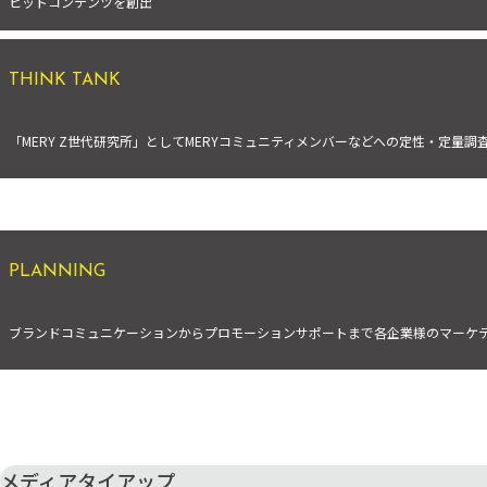
ヒットコンテンツを創出
THINK TANK
「MERY Z世代研究所」としてMERYコミュニティメンバーなどへの定性・定量
PLANNING
ブランドコミュニケーションからプロモーションサポートまで各企業様のマーケ
メディアタイアップ