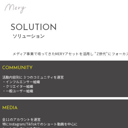
SOLUTION
ソリューション
メディア事業で培ってきたMERYアセットを活用し "Z世代"にフォ
COMMUNITY
活動内容別に３つのコミュニティを運営
・インフルエンサー組織
・クリエイター組織
・一般ユーザー組織
MEDIA
全11のアカウントを運営
特にInstagram/TikTokでのショート動画を中心に