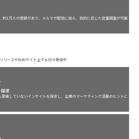
織。約1万人の登録があり、メルマガ配信に加え、目的に応じた定量調査が可能
リリースやWebサイト上でも日々発信中
T
ト探求
も意識していないインサイトを探求し、企業のマーケティング活動のヒントに
ト