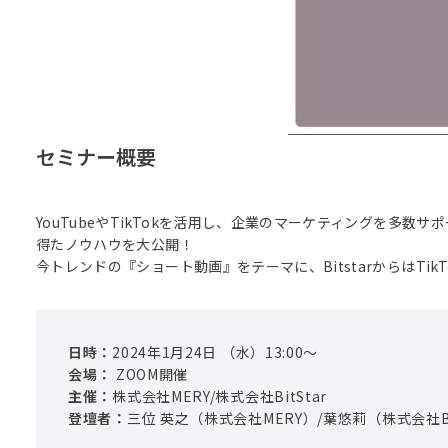
セミナー概要
YouTubeやTikTokを活用し、企業のマーケティングを多数サ
得たノウハウを大公開！

今トレンドの『ショート動画』をテーマに、BitstarからはTikT
日時：
2024
年
1
月
24
日 （
水
）
13
:
00
〜
会場：
ZOOM開催
主催：
株式会社MERY
/
株式会社BitStar
登壇者：
三位
英之
（
株式会社MERY
）/
葉
悠莉
（
株式会社Bi