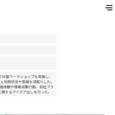
ーで対面ワークショップを実施し、
フェ利用状況や意識を深掘りした
。
の価値観や情報収集行動、自社ブラ
に関するアイデア出しを行った
。