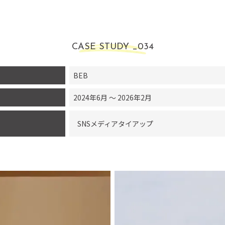
CASE STUDY _
034
BEB
2024
年
6
月 ～
2026
年
2
月
SNSメディアタイアップ